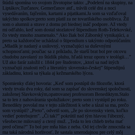
štúdiá spomína vo svojom životopise takto: „Podelení na skupiny, na
Liptákov,Turčanov, Gemerčanov atď., trávili celé dni a noci
vysedávaním, fajčením, kartami a pijatikami.Ja som sa vzďaľoval
takýchto spolkov;preto som platil za ne tovarišského osoblivca. Žil
som o alumnii a strave z domu pri biednej ináč podpore. Až vtedy
mi odľahlo, keď som dostal stozlatové štipendium Roth-Telekovské,
čo vtedy mnoho znamenalo.“ Ako žiak bol Záborský vynikajúci, a
preto sa každoročne uchádzal o štipendium s takýmto odporúčaním:
„Mladík je nadaný a usilovný, vyznačujúci sa duševnými
schopnosťami; poučiac sa z príkladu, že starší brat bol pre otcovu
chudobu zavolaný zo štúdiík pluhu, hľadá teraz oporu v teológii…”
Už ako farár založil r. 1844 pre študentov, „ktorí sa nad iných
vyznačujú znalosti reči a literatúry slovensko-českej” štipendijnú
základinu, ktorá sa týkala aj kežmarského lýcea.
Spomienky ďalej hovoria: „Keď som postúpil do filozofie, ktorá
vtedy trvala dva roky, dal som sa zapísať do slovenskej spoločnosti,
založenej Slavkovským,opatrovanej profesorom Benediktym.Stalo
sa to len z nahovárania spolužiakov; preto som i vystúpil po roku.
Benedikty povolal ma v tejto záležitosti k sebe a tázal sa ma, prečo
som vystúpil? „Preto”, odvetil som, „že po slovensky viem, koľko
vedieť potrebujem”. „Či tak?” pokrútil nad tým hlavou ľúbezný,
všeobecne milovaný a ctený muž. „Teda to len chlieb treba mať
pred očima?” To bol pre mňa hlas z neba. Od tej chvíle zmocnila sa
ma taká národná horlivosť, že sastala smerodajnou pre celý môj