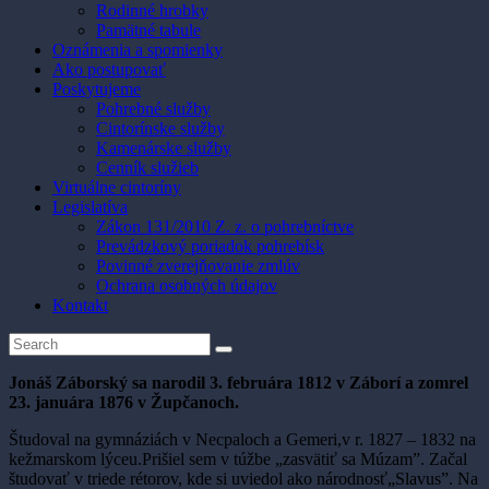
Rodinné hrobky
Pamätné tabule
Oznámenia a spomienky
Ako postupovať
Poskytujeme
Pohrebné služby
Cintorínske služby
Kamenárske služby
Cenník služieb
Virtuálne cintoríny
Legislatíva
Zákon 131/2010 Z. z. o pohrebníctve
Prevádzkový poriadok pohrebísk
Povinné zverejňovanie zmlúv
Ochrana osobných údajov
Kontakt
Jonáš Záborský sa narodil 3. februára 1812 v Záborí a zomrel
23. januára 1876 v Župčanoch.
Študoval na gymnáziách v Necpaloch a Gemeri,v r. 1827 – 1832 na
kežmarskom lýceu.Prišiel sem v túžbe „zasvätiť sa Múzam”. Začal
študovať v triede rétorov, kde si uviedol ako národnosť„Slavus”. Na