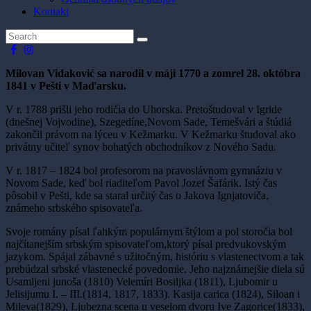
Kontakt
Milovan Vidaković sa narodil v máji 1770 a zomrel 28. októbra
1841 v Pešti v Maďarsku.
V r. 1788 prišli jeho rodičia do Uhorska. Pretoštudoval v Igride
(dnešnej Vojvodine), Szegedíne,Novom Sade, Temešvári a štúdiá
zakončil právom na lýceu v Kežmarku. V Kežmarku študoval ako
privátny učiteľ synov bohatých obchodníkov z Nového Sadu.
V r. 1817 – 1824 bol profesorom na pravoslávnom gymnáziu v
Novom Sade, keď bol riaditeľom Pavol Jozef Šafárik. Istý čas
pôsobil v Pešti, kde sa staral určitý čas o Jakova Ignjatoviča,
známeho srbského spisovateľa.
Svoje romány písal ľahkým populárnym štýlom a pol storočia bol
najčítanejším srbským spisovateľom,ktorý písal predvukovským
jazykom. Spájal zábavné s užitočným, históriu s vlastenectvom a tak
prebúdzal srbské vlastenecké povedomie. Jeho najznámejšie diela sú
Usamljeni junoša (1810) Velemíri Bosiljka (1811), Ljubomir u
Jelisijumu I. – III.(1814, 1817, 1833). Kasija carica (1824), Siloan i
Mileva(1829), Ljubezna scena u veselom dvoru Ive Zagorice(1833),