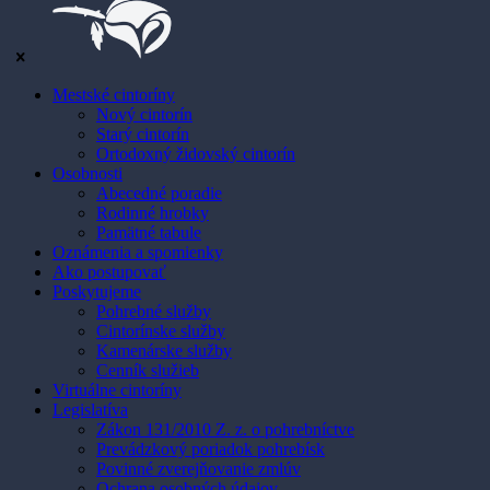
Mestské cintoríny
Nový cintorín
Starý cintorín
Ortodoxný židovský cintorín
Osobnosti
Abecedné poradie
Rodinné hrobky
Pamätné tabule
Oznámenia a spomienky
Ako postupovať
Poskytujeme
Pohrebné služby
Cintorínske služby
Kamenárske služby
Cenník služieb
Virtuálne cintoríny
Legislatíva
Zákon 131/2010 Z. z. o pohrebníctve
Prevádzkový poriadok pohrebísk
Povinné zverejňovanie zmlúv
Ochrana osobných údajov