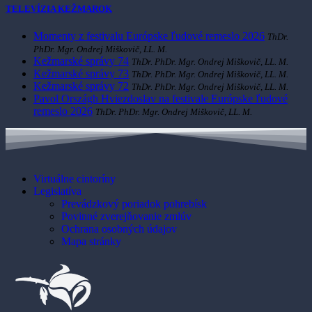
TELEVÍZIA KEŽMAROK
Momenty z festivalu Európske ľudové remeslo 2026
ThDr.
PhDr. Mgr. Ondrej Miškovič, LL. M.
Kežmarské správy 74
ThDr. PhDr. Mgr. Ondrej Miškovič, LL. M.
Kežmarské správy 73
ThDr. PhDr. Mgr. Ondrej Miškovič, LL. M.
Kežmarské správy 72
ThDr. PhDr. Mgr. Ondrej Miškovič, LL. M.
Pavol Országh Hviezdoslav na festivale Európske ľudové
remeslo 2026
ThDr. PhDr. Mgr. Ondrej Miškovič, LL. M.
Virtuálne cintoríny
Legislatíva
Prevádzkový poriadok pohrebísk
Povinné zverejňovanie zmlúv
Ochrana osobných údajov
Mapa stránky