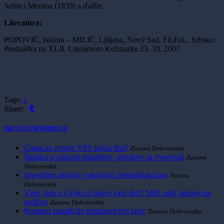
Selim i Merima (1839) a ďalšie.
Literatúra:
POPOVIĆ, Isidora – MILIĆ, Ljiljana, Nový Sad, Fil.Fak., Srbsko:
Prednáška na XLII. Literárnom Kežmarku 23. 10. 2007.
Tags:
v
Share:
MESTO INFORMUJE
Čomu sa venuje VPS počas leta?
Zuzana Dobránszka
Školáci si užívajú prázdniny, priestory sa vynovujú
Zuzana
Dobránszka
Investičné aktivity pokračujú rekonštrukciami
Zuzana
Dobránszka
Viete, kde a s kým sú práve vaše deti? MsP opäť apeluje na
rodičov
Zuzana Dobránszka
Poslanci zasadli do poslaneckých lavíc
Zuzana Dobránszka