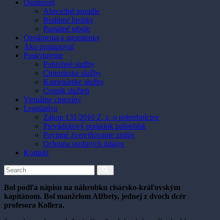
Osobnosti
Abecedné poradie
Rodinné hrobky
Pamätné tabule
Oznámenia a spomienky
Ako postupovať
Poskytujeme
Pohrebné služby
Cintorínske služby
Kamenárske služby
Cenník služieb
Virtuálne cintoríny
Legislatíva
Zákon 131/2010 Z. z. o pohrebníctve
Prevádzkový poriadok pohrebísk
Povinné zverejňovanie zmlúv
Ochrana osobných údajov
Kontakt
Bol podľa nápisu na náhrobku cisársko-kráľovským
kapitánom. Bol manželom Alžbety, jednej z dvoch dcér
profesora Kollera.