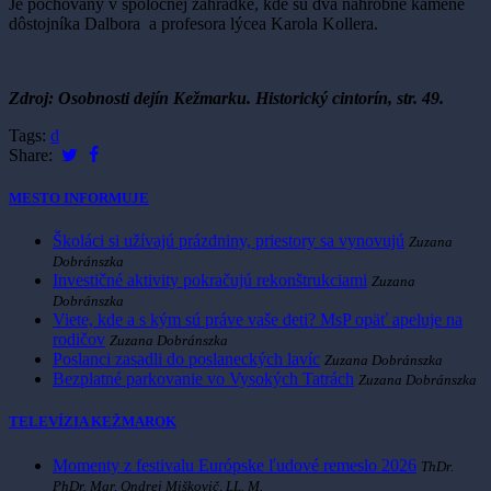
Je pochovaný v spoločnej záhradke, kde sú dva náhrobné kamene
dôstojníka Dalbora a profesora lýcea Karola Kollera.
Zdroj: Osobnosti dejín Kežmarku. Historický cintorín, str. 49.
Tags:
d
Share:
MESTO INFORMUJE
Školáci si užívajú prázdniny, priestory sa vynovujú
Zuzana
Dobránszka
Investičné aktivity pokračujú rekonštrukciami
Zuzana
Dobránszka
Viete, kde a s kým sú práve vaše deti? MsP opäť apeluje na
rodičov
Zuzana Dobránszka
Poslanci zasadli do poslaneckých lavíc
Zuzana Dobránszka
Bezplatné parkovanie vo Vysokých Tatrách
Zuzana Dobránszka
TELEVÍZIA KEŽMAROK
Momenty z festivalu Európske ľudové remeslo 2026
ThDr.
PhDr. Mgr. Ondrej Miškovič, LL. M.