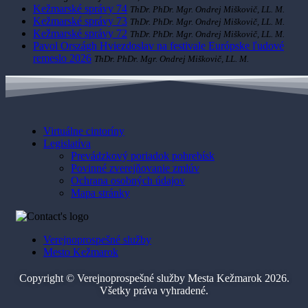
Kežmarské správy 74
ThDr. PhDr. Mgr. Ondrej Miškovič, LL. M.
Kežmarské správy 73
ThDr. PhDr. Mgr. Ondrej Miškovič, LL. M.
Kežmarské správy 72
ThDr. PhDr. Mgr. Ondrej Miškovič, LL. M.
Pavol Országh Hviezdoslav na festivale Európske ľudové
remeslo 2026
ThDr. PhDr. Mgr. Ondrej Miškovič, LL. M.
Virtuálne cintoríny
Legislatíva
Prevádzkový poriadok pohrebísk
Povinné zverejňovanie zmlúv
Ochrana osobných údajov
Mapa stránky
Verejnoprospešné služby
Mesto Kežmarok
Copyright © Verejnoprospešné služby Mesta Kežmarok 2026.
Všetky práva vyhradené.