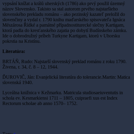
vypsání knížat a králů uherských (1786) ako prvý použil územný
názov Slovensko. Takisto sa stal autorom prvého najstaršieho
slovenského prekladu románu – ako pezinský kazateľ preložil do
slovenčiny a vydal r. 1790 knihu maďarského spisovateľa Ignáca
Mészárosa Řídké a památné případnostiturecké slečny Kartigam,
ktorá padla do kresťanského zajatia po dobytí Budínskeho zámku.
Ide o dobrodružný príbeh Turkyne Kartigam, ktorú v Uhorsku
pokrstia na Kristínu.
Literatúra:
BRTÁŇ, Rudo: Najstarší slovenský preklad románu z roku 1790.
Živena, r. 34, č. 8 – 12, 1944.
ĎUROVIČ, Ján: Evanjelická literatúra do tolerancie.Martin: Matica
slovenská 1940.
Lyceálna knižnica v Kežmarku. Matricula studiosaeiuventutis in
schola ev. Kesmarkiensi 1711 – 1805, cuipraefi xus est Index
Rectorum scholae ab anno 1570– 1752.
Tags:
s