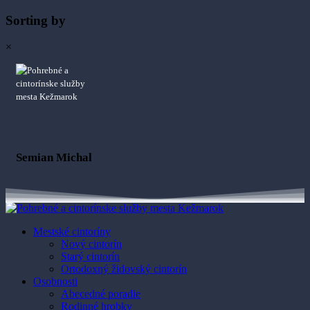
Sorting by
×
Semian Michal
Mestské cintoríny
Nový cintorín
Starý cintorín
Ortodoxný židovský cintorín
Osobnosti
Abecedné poradie
Rodinné hrobky