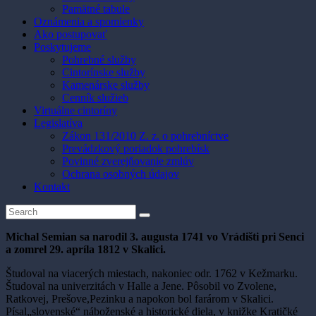
Pamätné tabule
Oznámenia a spomienky
Ako postupovať
Poskytujeme
Pohrebné služby
Cintorínske služby
Kamenárske služby
Cenník služieb
Virtuálne cintoríny
Legislatíva
Zákon 131/2010 Z. z. o pohrebníctve
Prevádzkový poriadok pohrebísk
Povinné zverejňovanie zmlúv
Ochrana osobných údajov
Kontakt
Michal Semian sa narodil 3. augusta 1741 vo Vrádišti pri Senci
a zomrel 29. apríla 1812 v Skalici.
Študoval na viacerých miestach, nakoniec odr. 1762 v Kežmarku.
Študoval na univerzitách v Halle a Jene. Pôsobil vo Zvolene,
Ratkovej, Prešove,Pezinku a napokon bol farárom v Skalici.
Písal„slovenské“ náboženské a historické diela, v knižke Kratičké