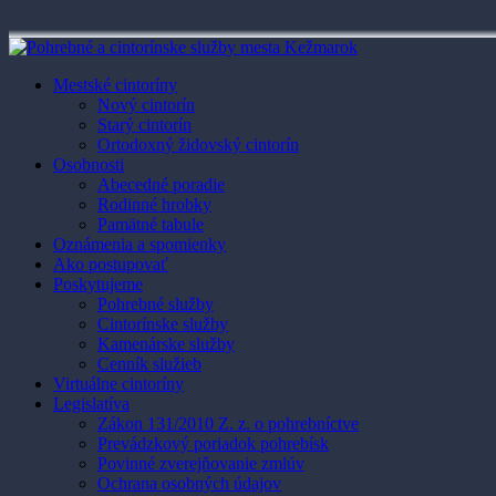
Mestské cintoríny
Nový cintorín
Starý cintorín
Ortodoxný židovský cintorín
Osobnosti
Abecedné poradie
Rodinné hrobky
Pamätné tabule
Oznámenia a spomienky
Ako postupovať
Poskytujeme
Pohrebné služby
Cintorínske služby
Kamenárske služby
Cenník služieb
Virtuálne cintoríny
Legislatíva
Zákon 131/2010 Z. z. o pohrebníctve
Prevádzkový poriadok pohrebísk
Povinné zverejňovanie zmlúv
Ochrana osobných údajov