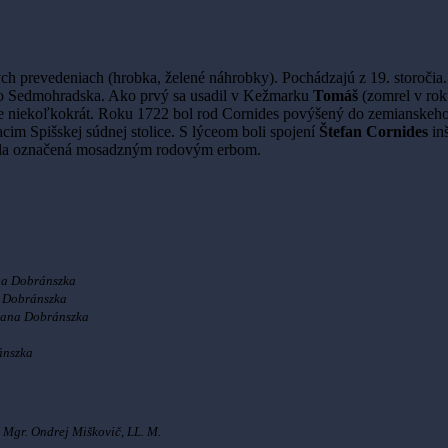
znych prevedeniach (hrobka, želené náhrobky). Pochádzajú z 19. storoči
 zo Sedmohradska. Ako prvý sa usadil v Kežmarku
Tomáš
(zomrel v rok
ešte niekoľkokrát. Roku 1722 bol rod Cornides povýšený do zemianskeh
acim Spišskej súdnej stolice. S lýceom boli spojení
Štefan Cornides
inš
la označená mosadzným rodovým erbom.
a Dobránszka
 Dobránszka
zana Dobránszka
ánszka
 Mgr. Ondrej Miškovič, LL. M.