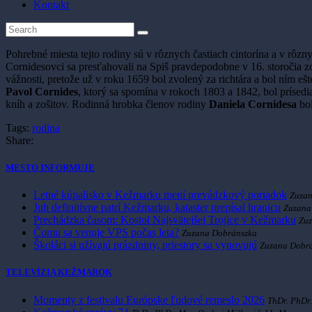
Kontakt
Pohrebné miesta tejto rodiny sú v rôznych častiach cintorína a v rô
Cornidesovci sa presťahovali na Spiš pravdepodobne v 16. storočia
vážnosti, pretože už v roku 1659 bol zvolený za richtára a bol ním 
Pavol Cornides
, ktorý sa spomína v rokoch 1803 a 1842, bol prísedi
kníh a zošitov. Rodinná hrobka členov rodiny
Daniela Cornidesa
bo
Tags:
rodina
Share:
MESTO INFORMUJE
Letné kúpalisko v Kežmarku mení prevádzkový poriadok
Zuzan
Juh definitívne patrí Kežmarku, kataster prepísal hranicu
Zuzana
Prechádzka časom: Kostol Najsvätejšej Trojice v Kežmarku
Zu
Čomu sa venuje VPS počas leta?
Zuzana Dobránszka
Školáci si užívajú prázdniny, priestory sa vynovujú
Zuzana Dobr
TELEVÍZIA KEŽMAROK
Momenty z festivalu Európske ľudové remeslo 2026
ThDr. PhDr.