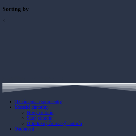
Sorting by
×
Oznámenia a spomienky
Mestské cintoríny
Nový cintorín
Starý cintorín
Ortodoxný židovský cintorín
Osobnosti