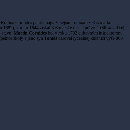
a. Rodina Cornides patrila najváženejším rodinám v Kežmarku.
u 1682), v roku 1644 získal Kežmarské meste právo. Tešil sa veľkej
o stavu.
Martin Cornides
bol v roku 1782 cirkevným inšpektorom.
pektor školy a jeho syn
Tomáš
daroval lyceálnej knižnici vyše 800