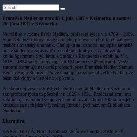
František Nadler sa narodil 4. júla 1807 v Kežmarku a zomrel
26. júna 1831 v Kežmarku.
Narodil sa v rodine Pavla Nadlera, profesora lýcea v r. 1789 – 1809.
František tiež študoval na lýceu, jeho profesorom bol Ján Chalupka,
neskôr slovenský dramatik. Chalupka sa rozhodol najlepšie latinské
práce študentov zapisovať do osobitnej knihy cti. A tak vznikla
kniha Specimina Styli latini a Studiosis Eloquentiae exhibita. V r.
1818 – 1824 sa do knihy zapísali 161 autori s 345 prácami. Medzi
autormi dominujú neskorší profesori lýcea František Nadler, Samuel
Bene a Hugo Stenczel. Práve Chalupka rozpoznal veľké Nadlerove
básnické vlohy a viedol ho k písaniu.
Po skončení vysokoškolských štúdií sa vrátil Nadler do Kežmarku a
ako profesor lýcea tu pôsobil v r. 1829 – 1831. Predčasná smrť mu
zabránila, aby mohol svoje verše publikovať. Okolo 300 kníh z jeho
knižnice sa nachádza v lyceálnej knižnici pod názvom Bibliotheca
Nadleriana.
Literatúra:
BARÁTHOVÁ, Nora: Osobnosti dejín Kežmarku. Historický
cintorín. Kežmarok: Vivit 2005.