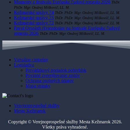
Momenty z festivalu Európske ľudové remeslo 2026
ThDr.
PhDr. Mgr. Ondrej Miškovič, LL. M.
Kežmarské správy 74
ThDr. PhDr. Mgr. Ondrej Miškovič, LL. M.
Kežmarské správy 73
ThDr. PhDr. Mgr. Ondrej Miškovič, LL. M.
Kežmarské správy 72
ThDr. PhDr. Mgr. Ondrej Miškovič, LL. M.
Pavol Országh Hviezdoslav na festivale Európske ľudové
remeslo 2026
ThDr. PhDr. Mgr. Ondrej Miškovič, LL. M.
Virtuálne cintoríny
Legislatíva
Prevádzkový poriadok pohrebísk
Povinné zverejňovanie zmlúv
Ochrana osobných údajov
Mapa stránky
Verejnoprospešné služby
Mesto Kežmarok
Copyright © Verejnoprospešné služby Mesta Kežmarok 2026.
Všetky práva vyhradené.