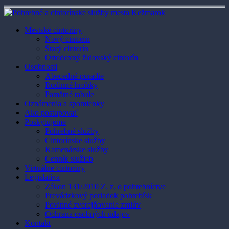
Mestské cintoríny
Nový cintorín
Starý cintorín
Ortodoxný židovský cintorín
Osobnosti
Abecedné poradie
Rodinné hrobky
Pamätné tabule
Oznámenia a spomienky
Ako postupovať
Poskytujeme
Pohrebné služby
Cintorínske služby
Kamenárske služby
Cenník služieb
Virtuálne cintoríny
Legislatíva
Zákon 131/2010 Z. z. o pohrebníctve
Prevádzkový poriadok pohrebísk
Povinné zverejňovanie zmlúv
Ochrana osobných údajov
Kontakt