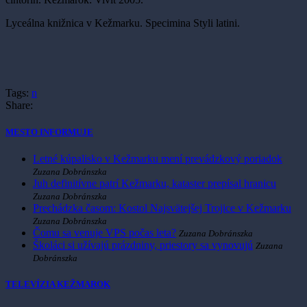
Lyceálna knižnica v Kežmarku. Specimina Styli latini.
Tags:
n
Share:
MESTO INFORMUJE
Letné kúpalisko v Kežmarku mení prevádzkový poriadok
Zuzana Dobránszka
Juh definitívne patrí Kežmarku, kataster prepísal hranicu
Zuzana Dobránszka
Prechádzka časom: Kostol Najsvätejšej Trojice v Kežmarku
Zuzana Dobránszka
Čomu sa venuje VPS počas leta?
Zuzana Dobránszka
Školáci si užívajú prázdniny, priestory sa vynovujú
Zuzana
Dobránszka
TELEVÍZIA KEŽMAROK