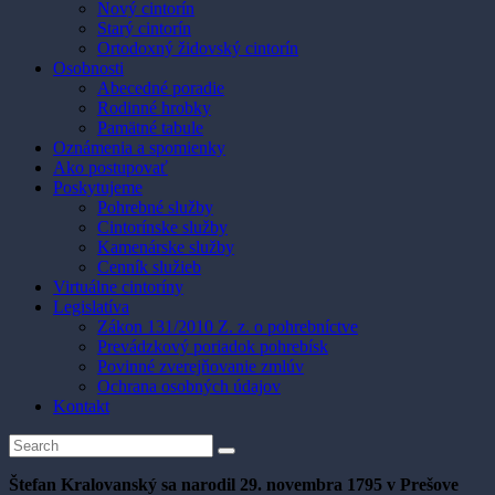
Nový cintorín
Starý cintorín
Ortodoxný židovský cintorín
Osobnosti
Abecedné poradie
Rodinné hrobky
Pamätné tabule
Oznámenia a spomienky
Ako postupovať
Poskytujeme
Pohrebné služby
Cintorínske služby
Kamenárske služby
Cenník služieb
Virtuálne cintoríny
Legislatíva
Zákon 131/2010 Z. z. o pohrebníctve
Prevádzkový poriadok pohrebísk
Povinné zverejňovanie zmlúv
Ochrana osobných údajov
Kontakt
Štefan Kralovanský sa narodil 29. novembra 1795 v Prešove