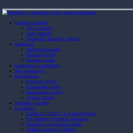
Mestské cintoríny
Nový cintorín
Starý cintorín
Ortodoxný židovský cintorín
Osobnosti
Abecedné poradie
Rodinné hrobky
Pamätné tabule
Oznámenia a spomienky
Ako postupovať
Poskytujeme
Pohrebné služby
Cintorínske služby
Kamenárske služby
Cenník služieb
Virtuálne cintoríny
Legislatíva
Zákon 131/2010 Z. z. o pohrebníctve
Prevádzkový poriadok pohrebísk
Povinné zverejňovanie zmlúv
Ochrana osobných údajov