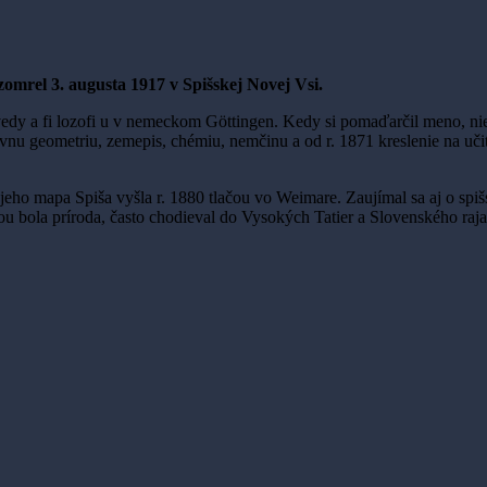
zomrel 3. augusta 1917 v Spišskej Novej Vsi.
edy a fi lozofi u v nemeckom Göttingen. Kedy si pomaďarčil meno, nie 
ívnu geometriu, zemepis, chémiu, nemčinu a od r. 1871 kreslenie na uč
y jeho mapa Spiša vyšla r. 1880 tlačou vo Weimare. Zaujímal sa aj o spiš
u bola príroda, často chodieval do Vysokých Tatier a Slovenského raja