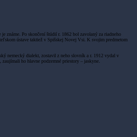
je známe. Po skončení štúdií r. 1862 bol zavolaný za riadneho
iteľskom ústave taktiež v Spišskej Novej Vsi. K svojim predmetom
ský nemecký dialekt, zostavil z neho slovník a r. 1912 vydal v
, zaujímali ho hlavne podzemné priestory – jaskyne.