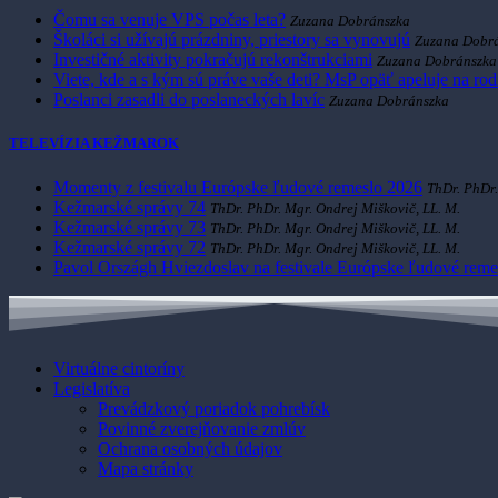
Čomu sa venuje VPS počas leta?
Zuzana Dobránszka
Školáci si užívajú prázdniny, priestory sa vynovujú
Zuzana Dobr
Investičné aktivity pokračujú rekonštrukciami
Zuzana Dobránszka
Viete, kde a s kým sú práve vaše deti? MsP opäť apeluje na ro
Poslanci zasadli do poslaneckých lavíc
Zuzana Dobránszka
TELEVÍZIA KEŽMAROK
Momenty z festivalu Európske ľudové remeslo 2026
ThDr. PhDr.
Kežmarské správy 74
ThDr. PhDr. Mgr. Ondrej Miškovič, LL. M.
Kežmarské správy 73
ThDr. PhDr. Mgr. Ondrej Miškovič, LL. M.
Kežmarské správy 72
ThDr. PhDr. Mgr. Ondrej Miškovič, LL. M.
Pavol Országh Hviezdoslav na festivale Európske ľudové reme
Virtuálne cintoríny
Legislatíva
Prevádzkový poriadok pohrebísk
Povinné zverejňovanie zmlúv
Ochrana osobných údajov
Mapa stránky