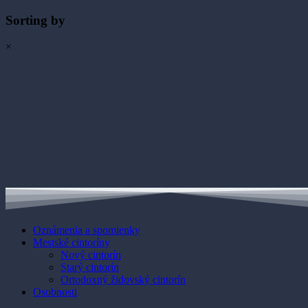
Sorting by
×
Oznámenia a spomienky
Mestské cintoríny
Nový cintorín
Starý cintorín
Ortodoxný židovský cintorín
Osobnosti