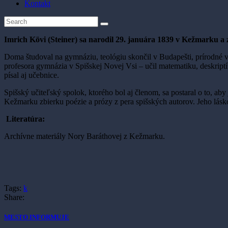
Kontakt
Imrich Kövi (Steiner) sa narodil 29. januára 1839 v Kežmarku a 
Doma študoval na gymnáziu, teológiu skončil v Budapešti, prírodné v
profesora gymnázia v Spišskej Novej Vsi – učil matematiku, deskript
písal aj učebnice.
Spišský učiteľský spolok, ktorého bol aj členom, sa postaral o to, ab
Kežmarku zbierku poézie a prózy z pera spišských autorov. Jeho lásko
Literatúra:
Archívne materiály Nory Baráthovej z Kežmarku.
Tags:
k
Share:
MESTO INFORMUJE