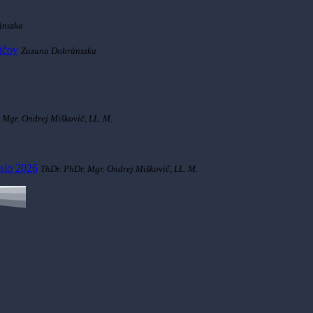
ánszka
dičov
Zuzana Dobránszka
 Mgr. Ondrej Miškovič, LL. M.
slo 2026
ThDr. PhDr. Mgr. Ondrej Miškovič, LL. M.