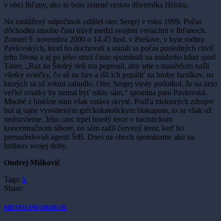
v obci Ihľany, ako to bolo zistené cestou dôverníka Hrinku.
Na zaslúžený odpočinok odišiel otec Sergej v roku 1999. Počas
dôchodku mnoho času trávil medzi svojimi veriacimi v Ihľanoch.
Zomrel 9. novembra 2000 o 14.45 hod. v Prešove, v byte rodiny
Pavlovských, ktorí ho dochovali a starali sa počas posledných chvíľ
jeho života a aj po jeho smrti často spomínali na múdreho kňaz spod
Tatier. „Raz na Štedrý deň ma poprosil, aby sme s manželom našli
všetky sviečky, čo sú na fare a išli ich popáliť na hroby farníkov, na
ktorých sa už rokmi zabudlo. Otec Sergej vtedy podotkol, že na tieto
veľké sviatky by nemal byť nikto sám,“ spomína pani Pavlovská.
Mnohé z histórie nám však ostáva skryté. Podľa niektorých zdrojov
bol aj tajne vysväteným gréckokatolíckym biskupom, to sa však už
nedozvieme. Jeho otec trpel hnedý teror v nacistickom
koncentračnom tábore, on sám zažil červený teror, keď ho
prenasledovali agenti ŠtB. Dnes na oboch spomíname ako na
hrdinov svojej doby.
Ondrej Miškovič
Tags:
k
Share:
MESTO INFORMUJE