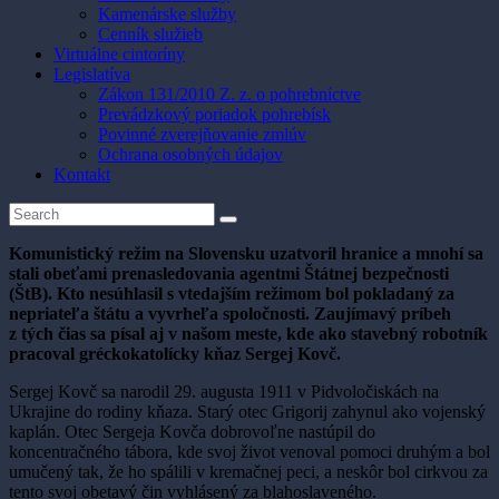
Kamenárske služby
Cenník služieb
Virtuálne cintoríny
Legislatíva
Zákon 131/2010 Z. z. o pohrebníctve
Prevádzkový poriadok pohrebísk
Povinné zverejňovanie zmlúv
Ochrana osobných údajov
Kontakt
Komunistický režim na Slovensku uzatvoril hranice a mnohí sa
stali obeťami prenasledovania agentmi Štátnej bezpečnosti
(ŠtB). Kto nesúhlasil s vtedajším režimom bol pokladaný za
nepriateľa štátu a vyvrheľa spoločnosti. Zaujímavý príbeh
z tých čias sa písal aj v našom meste, kde ako stavebný robotník
pracoval gréckokatolícky kňaz Sergej Kovč.
Sergej Kovč sa narodil 29. augusta 1911 v Pidvoločiskách na
Ukrajine do rodiny kňaza. Starý otec Grigorij zahynul ako vojenský
kaplán. Otec Sergeja Kovča dobrovoľne nastúpil do
koncentračného tábora, kde svoj život venoval pomoci druhým a bol
umučený tak, že ho spálili v kremačnej peci, a neskôr bol cirkvou za
tento svoj obetavý čin vyhlásený za blahoslaveného.