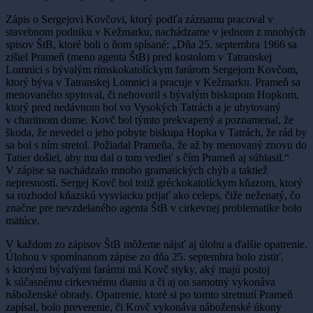
Zápis o Sergejovi Kovčovi, ktorý podľa záznamu pracoval v
stavebnom podniku v Kežmarku, nachádzame v jednom z mnohých
spisov ŠtB, ktoré boli o ňom spísané: „Dňa 25. septembra 1966 sa
zišiel Prameň (meno agenta ŠtB) pred kostolom v Tatranskej
Lomnici s bývalým rímskokatolíckym farárom Sergejom Kovčom,
ktorý býva v Tatranskej Lomnici a pracuje v Kežmarku. Prameň sa
menovaného spytoval, či nehovoril s bývalým biskupom Hopkom,
ktorý pred nedávnom bol vo Vysokých Tatrách a je ubytovaný
v charitnom dome. Kovč bol týmto prekvapený a poznamenal, že
škoda, že nevedel o jeho pobyte biskupa Hopka v Tatrách, že rád by
sa bol s ním stretol. Požiadal Prameňa, že až by menovaný znovu do
Tatier došiel, aby mu dal o tom vedieť s čím Prameň aj súhlasil.“
V zápise sa nachádzalo mnoho gramatických chýb a taktiež
nepresností. Sergej Kovč bol totiž gréckokatolíckym kňazom, ktorý
sa rozhodol kňazskú vysviacku prijať ako celeps, čiže neženatý, čo
značne pre nevzdelaného agenta ŠtB v cirkevnej problematike bolo
mätúce.
V každom zo zápisov ŠtB môžeme nájsť aj úlohu a ďalšie opatrenie.
Úlohou v spomínanom zápise zo dňa 25. septembra bolo zistiť,
s ktorými bývalými farármi má Kovč styky, aký majú postoj
k súčasnému cirkevnému dianiu a či aj on samotný vykonáva
náboženské obrady. Opatrenie, ktoré si po tomto stretnutí Prameň
zapísal, bolo preverenie, či Kovč vykonáva náboženské úkony