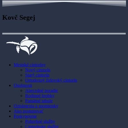
Kovč Segej
Mestské cintoríny
Nový cintorín
Starý cintorín
Ortodoxný židovský cintorín
Osobnosti
Abecedné poradie
Rodinné hrobky
Pamätné tabule
Oznámenia a spomienky
Ako postupovať
Poskytujeme
Pohrebné služby
Cintorínske služby