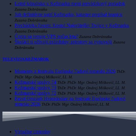
Letné kúpalisko v Kežmarku mení prevádzkový poriadok
Zuzana Dobránszka
Juh definitívne patrí Kežmarku, kataster prepísal hranicu
Zuzana Dobránszka
Prechádzka časom: Kostol Najsvätejšej Trojice v Kežmarku
Zuzana Dobránszka
Čomu sa venuje VPS počas leta?
Zuzana Dobránszka
Školáci si užívajú prázdniny, priestory sa vynovujú
Zuzana
Dobránszka
TELEVÍZIA KEŽMAROK
Momenty z festivalu Európske ľudové remeslo 2026
ThDr.
PhDr. Mgr. Ondrej Miškovič, LL. M.
Kežmarské správy 74
ThDr. PhDr. Mgr. Ondrej Miškovič, LL. M.
Kežmarské správy 73
ThDr. PhDr. Mgr. Ondrej Miškovič, LL. M.
Kežmarské správy 72
ThDr. PhDr. Mgr. Ondrej Miškovič, LL. M.
Pavol Országh Hviezdoslav na festivale Európske ľudové
remeslo 2026
ThDr. PhDr. Mgr. Ondrej Miškovič, LL. M.
Virtuálne cintoríny