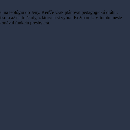
al na teológiu do Jeny. Keďže však plánoval pedagogickú dráhu,
esora až na tri školy, z ktorých si vybral Kežmarok. V tomto meste
konával funkciu presbytera.