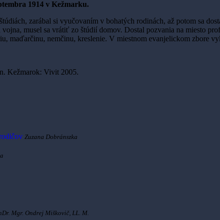
septembra 1914 v Kežmarku.
štúdiách, zarábal si vyučovaním v bohatých rodinách, až potom sa dost
vojna, musel sa vrátiť zo štúdií domov. Dostal pozvania na miesto prof
riu, maďarčinu, nemčinu, kreslenie. V miestnom evanjelickom zbore vy
. Kežmarok: Vivit 2005.
 rodičov
Zuzana Dobránszka
ka
hDr. Mgr. Ondrej Miškovič, LL. M.