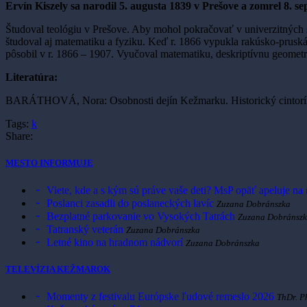
Ervín Kiszely sa narodil 5. augusta 1839 v Prešove a zomrel 8. 
Študoval teológiu v Prešove. Aby mohol pokračovať v univerzitných 
študoval aj matematiku a fyziku. Keď r. 1866 vypukla rakúsko-pruská 
pôsobil v r. 1866 – 1907. Vyučoval matematiku, deskriptívnu geomet
Literatúra:
BARÁTHOVÁ, Nora: Osobnosti dejín Kežmarku. Historický cintorín
Tags:
k
Share:
MESTO INFORMUJE
Viete, kde a s kým sú práve vaše deti? MsP opäť apeluje na
Poslanci zasadli do poslaneckých lavíc
Zuzana Dobránszka
Bezplatné parkovanie vo Vysokých Tatrách
Zuzana Dobránsz
Tatranský veterán
Zuzana Dobránszka
Letné kino na hradnom nádvorí
Zuzana Dobránszka
TELEVÍZIA KEŽMAROK
Momenty z festivalu Európske ľudové remeslo 2026
ThDr. P