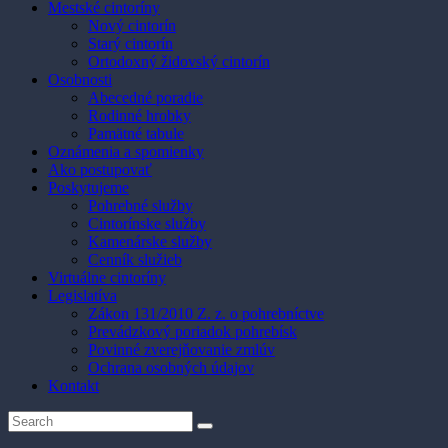
Mestské cintoríny
Nový cintorín
Starý cintorín
Ortodoxný židovský cintorín
Osobnosti
Abecedné poradie
Rodinné hrobky
Pamätné tabule
Oznámenia a spomienky
Ako postupovať
Poskytujeme
Pohrebné služby
Cintorínske služby
Kamenárske služby
Cenník služieb
Virtuálne cintoríny
Legislatíva
Zákon 131/2010 Z. z. o pohrebníctve
Prevádzkový poriadok pohrebísk
Povinné zverejňovanie zmlúv
Ochrana osobných údajov
Kontakt