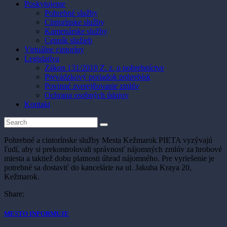
Poskytujeme
Pohrebné služby
Cintorínske služby
Kamenárske služby
Cenník služieb
Virtuálne cintoríny
Legislatíva
Zákon 131/2010 Z. z. o pohrebníctve
Prevádzkový poriadok pohrebísk
Povinné zverejňovanie zmlúv
Ochrana osobných údajov
Kontakt
Pohrebné a cintorínske služby Mesta Kežmarok PIETA vyzývajú
ľudí, aby si prekontrolovali správnosť nájomných zmlúv za hrobové
miesta a taktiež dobu platnosti úhrad nájomného. Pre vyriešenie je
potrebné sa dostaviť do kancelárie na ul. Jakuba Kraya 20,
Kežmarok.
Share:
MESTO INFORMUJE