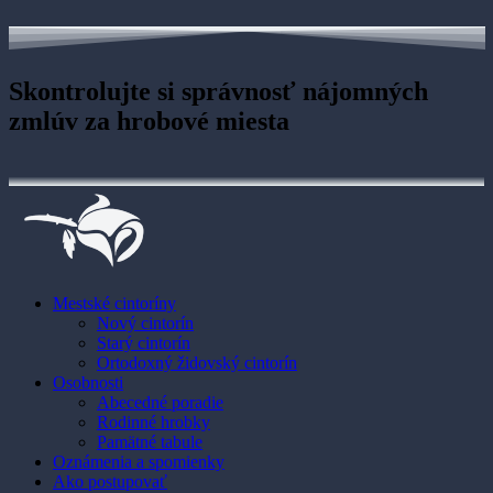
Skontrolujte si správnosť nájomných
zmlúv za hrobové miesta
Mestské cintoríny
Nový cintorín
Starý cintorín
Ortodoxný židovský cintorín
Osobnosti
Abecedné poradie
Rodinné hrobky
Pamätné tabule
Oznámenia a spomienky
Ako postupovať