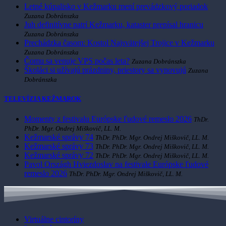
Letné kúpalisko v Kežmarku mení prevádzkový poriadok
Zuzana Dobránszka
Juh definitívne patrí Kežmarku, kataster prepísal hranicu
Zuzana Dobránszka
Prechádzka časom: Kostol Najsvätejšej Trojice v Kežmarku
Zuzana Dobránszka
Čomu sa venuje VPS počas leta?
Zuzana Dobránszka
Školáci si užívajú prázdniny, priestory sa vynovujú
Zuzana
Dobránszka
TELEVÍZIA KEŽMAROK
Momenty z festivalu Európske ľudové remeslo 2026
ThDr.
PhDr. Mgr. Ondrej Miškovič, LL. M.
Kežmarské správy 74
ThDr. PhDr. Mgr. Ondrej Miškovič, LL. M.
Kežmarské správy 73
ThDr. PhDr. Mgr. Ondrej Miškovič, LL. M.
Kežmarské správy 72
ThDr. PhDr. Mgr. Ondrej Miškovič, LL. M.
Pavol Országh Hviezdoslav na festivale Európske ľudové
remeslo 2026
ThDr. PhDr. Mgr. Ondrej Miškovič, LL. M.
Virtuálne cintoríny