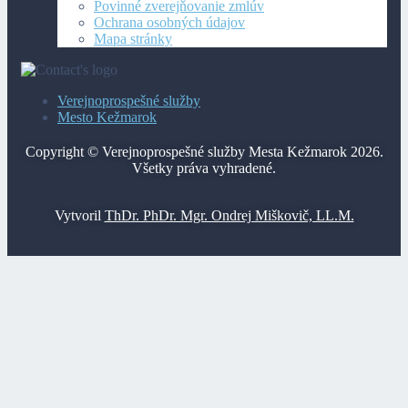
Povinné zverejňovanie zmlúv
Ochrana osobných údajov
Mapa stránky
Verejnoprospešné služby
Mesto Kežmarok
Copyright © Verejnoprospešné služby Mesta Kežmarok 2026.
Všetky práva vyhradené.
Vytvoril
ThDr. PhDr. Mgr. Ondrej Miškovič, LL.M.