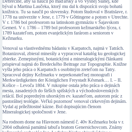
Debrecíne, aby sa naučil po maďarsky a vo Vyšnej Slanej, kde
býval u Martina Laučeka, ktorý mu dal k dispozícii svoju bohatú
knižnicu. Tu sa naučil po slovensky. Potom študoval v Bratislave, r.
1778 na univerzite v Jene, r. 1779 v Gőttingene a potom v Utrechte.
V r. 1786 bol profesorom na latinskom gymnáziu v Šajavskom
Gemeri. V r. 1786 – 1789 bol profesorom kežmarského lýcea, r.
1789 kazateľom, potom evanjelickým farárom a seniorom v
Kežmarku.
Venoval sa vlastivednému bádaniu v Karpatoch, najmä v Tatrách.
Botanizoval, zbieral minerály a vypracoval katalóg ku geologickej
zbierke. Zemepisnými, botanickými a mineralogickými článkami
prispieval najmä do Bredeckého Beitrage zur Topographie. Knižne
vyšla jeho práca o Karpatoch s osobitným zreteľom na Tatry.
Spracoval dejiny Kežmarku v neprekonateľnej monografi i
Merkwürdigkeiten der Königlichen Freystadt Késmark… I. – II.
Košice – Levoča 1804. V rukopise ostala jeho práca o dejinách
mesta, zasadených do širších spišských a východoslovenských
relácií. Bol popredným uhorským ev. kazateľom, autorom prác z
pastorálnej teológie. Veľkú pozornosť venoval cirkevným dejinám.
Vydal aj príležitostné kázne. Bol dopisujúcim členom
Mineralogickej spoločnosti v Jene.
Na rodnom dome na Hlavnom námestí č. 40v Kežmarku bola v r.
2004 odhalená pamätná tabuľa bratom Genersichovcom. Známy