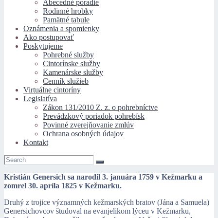
Abecedné poradie
Rodinné hrobky
Pamätné tabule
Oznámenia a spomienky
Ako postupovať
Poskytujeme
Pohrebné služby
Cintorínske služby
Kamenárske služby
Cenník služieb
Virtuálne cintoríny
Legislatíva
Zákon 131/2010 Z. z. o pohrebníctve
Prevádzkový poriadok pohrebísk
Povinné zverejňovanie zmlúv
Ochrana osobných údajov
Kontakt
Kristián Genersich sa narodil 3. januára 1759 v Kežmarku a
zomrel 30. apríla 1825 v Kežmarku.
Druhý z trojice významných kežmarských bratov (Jána a Samuela)
Genersichovcov študoval na evanjelikom lýceu v Kežmarku,