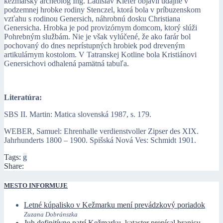
kežmarský archeológ Ing. Ladislav Kiefer objavil údajne v
podzemnej hrobke rodiny Stenczel, ktorá bola v príbuzenskom
vzťahu s rodinou Genersich, náhrobnú dosku Christiana
Genersicha. Hrobka je pod provizórnym domcom, ktorý slúži
Pohrebným službám. Nie je však vylúčené, že ako farár bol
pochovaný do dnes neprístupných hrobiek pod dreveným
artikulárnym kostolom. V Tatranskej Kotline bola Kristiánovi
Genersichovi odhalená pamätná tabuľa.
Literatúra:
SBS II. Martin: Matica slovenská 1987, s. 179.
WEBER, Samuel: Ehrenhalle verdienstvoller Zipser des XIX.
Jahrhunderts 1800 – 1900. Spišská Nová Ves: Schmidt 1901.
Tags:
g
Share:
MESTO INFORMUJE
Letné kúpalisko v Kežmarku mení prevádzkový poriadok
Zuzana Dobránszka
Juh definitívne patrí Kežmarku, kataster prepísal hranicu