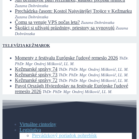
Zuzana Dobránszka
Prechádzka časom: Kostol Najsvätejšej Trojice v Kežmarku
Zuzana Dobránszka
Čomu sa venuje VPS počas leta?
Zuzana Dobránszka
Školáci si užívajú prázdniny, priestory sa vynovujú
Zuzana
Dobránszka
TELEVÍZIA KEŽMAROK
Momenty z festivalu Európske ľudové remeslo 2026
ThDr.
PhDr. Mgr. Ondrej Miškovič, LL. M.
Kežmarské správy 74
ThDr. PhDr. Mgr. Ondrej Miškovič, LL. M.
Kežmarské správy 73
ThDr. PhDr. Mgr. Ondrej Miškovič, LL. M.
Kežmarské správy 72
ThDr. PhDr. Mgr. Ondrej Miškovič, LL. M.
Pavol Országh Hviezdoslav na festivale Európske ľudové
remeslo 2026
ThDr. PhDr. Mgr. Ondrej Miškovič, LL. M.
Virtuálne cintoríny
Legislatíva
Prevádzkový poriadok pohrebísk