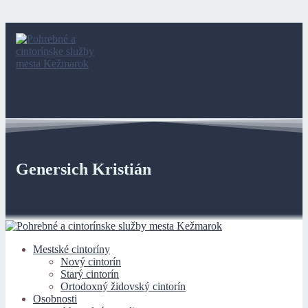
Genersich Kristián
Mestské cintoríny
Nový cintorín
Starý cintorín
Ortodoxný židovský cintorín
Osobnosti