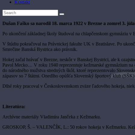
Kontakt
Dušan Faško sa narodil 18. marca 1922 v Brezne a zomrel 3. júla
Po ukončení základnej školy študoval na chlapčenskom gymnáziu v B
V štúdiu pokračoval na Právnickej fakulte UK v Bratislave. Po ukon
Smrečine Banská Bystrica ako právnik.
Hokej začal hrávať v Brezne, neskôr v Banskej Bystrici, ale k ozajs
Pavol Mecko… V roku 1940 reprezentuje kežmarské gymnázium na celo
do národného mužstva stredných škôl, ktoré reprezentovalo Slovensko
zápasov so 7 štátmi. Onedlho opúšťa Slovenský športový klub (SŠK) 
Dlhé roky pracoval v Československom zväze ľadového hokeja, nieko
Literatúra:
Archívne materiály Vladimíra Jančeka z Kežmarku.
GROSKOP, Š. – VALENČÍK, L.: 50 rokov hokeja v Kežmarku. Kež