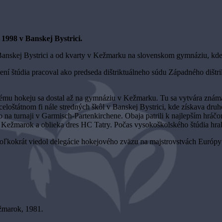
 1998 v Banskej Bystrici.
anskej Bystrici a od kvarty v Kežmarku na slovenskom gymnáziu, kde
čení štúdia pracoval ako predseda dištriktuálneho súdu Západného dišt
tnému hokeju sa dostal až na gymnáziu v Kežmarku. Tu sa vytvára známa
štátnom fi nále stredných škôl v Banskej Bystrici, kde získava druh
 na turnaji v Garmisch-Partenkirchene. Obaja patrili k najlepším hráč
Kežmarok a oblieka dres HC Tatry. Počas vysokoškolského štúdia hral
ľkokrát viedol delegácie hokejového zväzu na majstrovstvách Európy
marok, 1981.