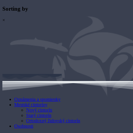
Sorting by
×
Oznámenia a spomienky
Mestské cintoríny
Nový cintorín
Starý cintorín
Ortodoxný židovský cintorín
Osobnosti