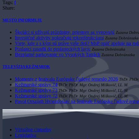
Tags:
f
Share:
MESTO INFORMUJE
Školáci si užívajú prázdniny, priestory sa vynovujú
Zuzana Dobr
Investičné aktivity pokračujú rekonštrukciami
Zuzana Dobránszka
Viete, kde a s kým sú práve vaše deti? MsP opäť apeluje na ro
Poslanci zasadli do poslaneckých lavíc
Zuzana Dobránszka
Bezplatné parkovanie vo Vysokých Tatrách
Zuzana Dobránszka
TELEVÍZIA KEŽMAROK
Momenty z festivalu Európske ľudové remeslo 2026
ThDr. PhDr.
Kežmarské správy 74
ThDr. PhDr. Mgr. Ondrej Miškovič, LL. M.
Kežmarské správy 73
ThDr. PhDr. Mgr. Ondrej Miškovič, LL. M.
Kežmarské správy 72
ThDr. PhDr. Mgr. Ondrej Miškovič, LL. M.
Pavol Országh Hviezdoslav na festivale Európske ľudové reme
Virtuálne cintoríny
Legislatíva