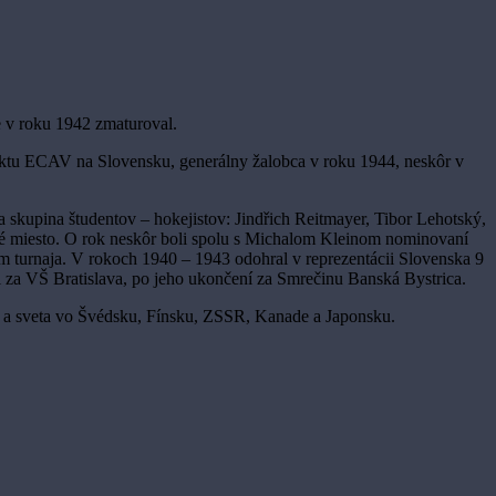
 v roku 1942 zmaturoval.
riktu ECAV na Slovensku, generálny žalobca v roku 1944, neskôr v
 skupina študentov – hokejistov: Jindřich Reitmayer, Tibor Lehotský,
é miesto. O rok neskôr boli spolu s Michalom Kleinom nominovaní
om turnaja. V rokoch 1940 – 1943 odohral v reprezentácii Slovenska 9
 za VŠ Bratislava, po jeho ukončení za Smrečinu Banská Bystrica.
 a sveta vo Švédsku, Fínsku, ZSSR, Kanade a Japonsku.