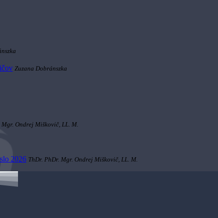
ánszka
dičov
Zuzana Dobránszka
 Mgr. Ondrej Miškovič, LL. M.
slo 2026
ThDr. PhDr. Mgr. Ondrej Miškovič, LL. M.