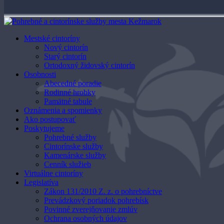
Mestské cintoríny
Nový cintorín
Starý cintorín
Ortodoxný židovský cintorín
Osobnosti
Abecedné poradie
Rodinné hrobky
Pamätné tabule
Oznámenia a spomienky
Ako postupovať
Poskytujeme
Pohrebné služby
Cintorínske služby
Kamenárske služby
Cenník služieb
Virtuálne cintoríny
Legislatíva
Zákon 131/2010 Z. z. o pohrebníctve
Prevádzkový poriadok pohrebísk
Povinné zverejňovanie zmlúv
Ochrana osobných údajov