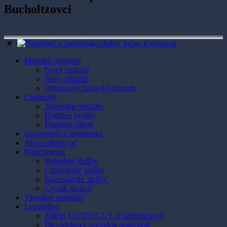
Bucholtzovci
Mestské cintoríny
Nový cintorín
Starý cintorín
Ortodoxný židovský cintorín
Osobnosti
Abecedné poradie
Rodinné hrobky
Pamätné tabule
Oznámenia a spomienky
Ako postupovať
Poskytujeme
Pohrebné služby
Cintorínske služby
Kamenárske služby
Cenník služieb
Virtuálne cintoríny
Legislatíva
Zákon 131/2010 Z. z. o pohrebníctve
Prevádzkový poriadok pohrebísk