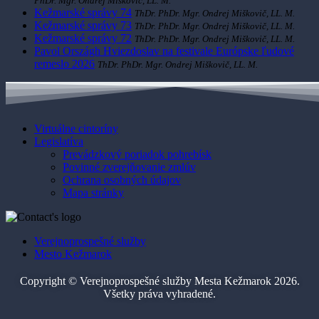
PhDr. Mgr. Ondrej Miškovič, LL. M.
Kežmarské správy 74
ThDr. PhDr. Mgr. Ondrej Miškovič, LL. M.
Kežmarské správy 73
ThDr. PhDr. Mgr. Ondrej Miškovič, LL. M.
Kežmarské správy 72
ThDr. PhDr. Mgr. Ondrej Miškovič, LL. M.
Pavol Országh Hviezdoslav na festivale Európske ľudové
remeslo 2026
ThDr. PhDr. Mgr. Ondrej Miškovič, LL. M.
Virtuálne cintoríny
Legislatíva
Prevádzkový poriadok pohrebísk
Povinné zverejňovanie zmlúv
Ochrana osobných údajov
Mapa stránky
Verejnoprospešné služby
Mesto Kežmarok
Copyright © Verejnoprospešné služby Mesta Kežmarok 2026.
Všetky práva vyhradené.