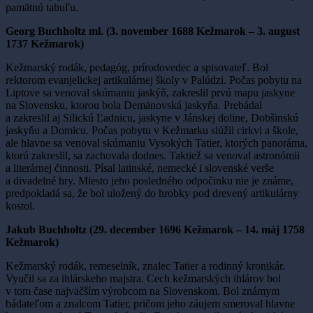
pamätnú tabuľu.
Georg Buchholtz ml. (3. november 1688 Kežmarok – 3. august
1737 Kežmarok)
Kežmarský rodák, pedagóg, prírodovedec a spisovateľ. Bol
rektorom evanjelickej artikulárnej školy v Palúdzi. Počas pobytu na
Liptove sa venoval skúmaniu jaskýň, zakreslil prvú mapu jaskyne
na Slovensku, ktorou bola Demänovská jaskyňa. Prebádal
a zakreslil aj Silickú Ľadnicu, jaskyne v Jánskej doline, Dobšinskú
jaskyňu a Domicu. Počas pobytu v Kežmarku slúžil cirkvi a škole,
ale hlavne sa venoval skúmaniu Vysokých Tatier, ktorých panoráma,
ktorú zakreslil, sa zachovala dodnes. Taktiež sa venoval astronómii
a literárnej činnosti. Písal latinské, nemecké i slovenské verše
a divadelné hry. Miesto jeho posledného odpočinku nie je známe,
predpokladá sa, že bol uložený do hrobky pod drevený artikulárny
kostol.
Jakub Buchholtz (29. december 1696 Kežmarok – 14. máj 1758
Kežmarok)
Kežmarský rodák, remeselník, znalec Tatier a rodinný kronikár.
Vyučil sa za ihlárskeho majstra. Cech kežmarských ihlárov bol
v tom čase najväčším výrobcom na Slovenskom. Bol známym
bádateľom a znalcom Tatier, pričom jeho záujem smeroval hlavne