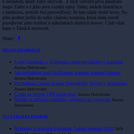
k nerastom, ktoré Tatry skrývali. Z nich vytvoril prvú plastickú
mapu Tatier a z jeho pera vznikli opisy Tatier, niekde hraničiace
s fantáziou, pretože bol presvedčený, že tam nájde drahé kovy. Na
jeho podnet prišla do tatier cisárska komisia, ktorá mala overiť
pravdivosť jeho tvrdení o náleziskách drahých kovov. Cisár však
bane v Tatrách neotvoril.
Share:
MESTO INFORMUJE
Letné kúpalisko v Kežmarku mení prevádzkový poriadok
Zuzana Dobránszka
Juh definitívne patrí Kežmarku, kataster prepísal hranicu
Zuzana Dobránszka
Prechádzka časom: Kostol Najsvätejšej Trojice v Kežmarku
Zuzana Dobránszka
Čomu sa venuje VPS počas leta?
Zuzana Dobránszka
Školáci si užívajú prázdniny, priestory sa vynovujú
Zuzana
Dobránszka
TELEVÍZIA KEŽMAROK
Momenty z festivalu Európske ľudové remeslo 2026
ThDr.