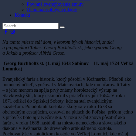
Povinné zverejňovanie zmlúv
Ochrana osobných údajov
Kontakt
Na tomto mieste stál dom, v ktorom bývali historici, znalci
a propagátori Tatier: Georg Buchholtz st., jeho synovia Georg
a Jakub a profesor Alfréd Grosz.
Georg Buchholtz st. (1. máj 1643 Sabinov – 11. máj 1724 Veľká
Lomnica)
Evanjelický farár a historik, ktorý pôsobil v Kežmarku. Pôsobil ako
pomocný učiteľ, vyučoval v Matejovciach, kde mu učarovali Tatry
– s jeho menom sa spája prvý známy horolezecký výstup na
Slavkovský štít, ktorý uskutočnil s priateľmi v júli 1664. V roku
1671 odišiel do Spišskej Soboty, kde sa stal evanjelickým
kazateľom. Po odobratí kostola a školy sa v roku 1678 sa
obchodným cestujúcim, cestoval na pltiach do Poľska, pričom jedno
z plťovísk bolo aj v Kežmarku. V roku začal znova pôsobiť ako
farár a v roku 1688 nastúpil na miesto nemeckého a slovenského
diakona v Kežmarku do dreveného artikulárneho kostola.
Pochovaný je v katolíckom kostole vo Veľkej Lomnici, kde má aj